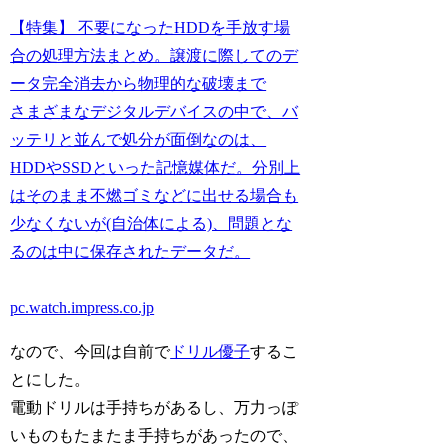
【特集】 不要になったHDDを手放す場
合の処理方法まとめ。譲渡に際してのデ
ータ完全消去から物理的な破壊まで
さまざまなデジタルデバイスの中で、バ
ッテリと並んで処分が面倒なのは、
HDDやSSDといった記憶媒体だ。分別上
はそのまま不燃ゴミなどに出せる場合も
少なくないが(自治体による)、問題とな
るのは中に保存されたデータだ。
pc.watch.impress.co.jp
なので、今回は自前で
ドリル優子
するこ
とにした。
電動ドリルは手持ちがあるし、万力っぽ
いものもたまたま手持ちがあったので、