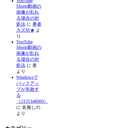
YouTube
Shorts動画の
画像が乱れ
る場合の対
処法
に
勇者
カズ坊★
よ
り
YouTube
Shorts動画の
画像が乱れ
る場合の対
処法
に
老
より
Windowsで
バックアッ
プが失敗す
る
（2155348000）
に
名無しの
より