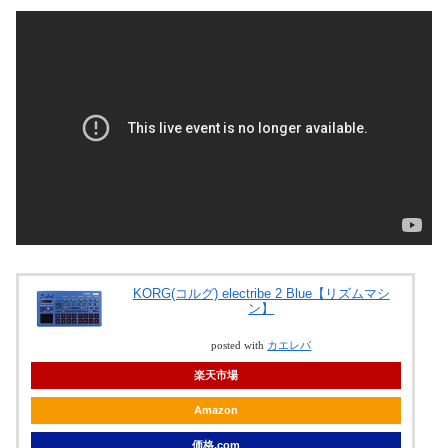
KORG(コルグ) electribe 2 Blue【リズムマシ
ン】
posted with
カエレバ
楽天市場
Amazon
価格.com