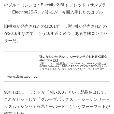
のブルー（シンセ：Electribe2-BL）／レッド（サンプラ
ー：Electribe2S-R）があるが、今回入手したのはブル
ー。
旧機種が発売されたのは2014年、現行機が発売されたの
が2016年なので、もう10年近く経つ、ある意味ロングセ
ラーだ。
強力なシンセであり、シーケンサでもあるKORG
electribeとは
以前、ニコニコ生放送のDTMステーションPlus!で特集した
KORGのelectribe。MUSIC PRODUCTION STATIONという
サブタイトルがついているマシンだけに、これ1台で何でも
できてしまう機材なのですが、何でもできるだ...
www.dtmstation.com
90年代にローランドが「MC-303」という製品を出して、
これがヒットして「グルーブボックス」＝シーケンサー＋
リズム＋シンセ＋簡易キーボード、というフォーマットが
確立された。