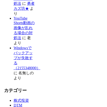
処法
に
勇者
カズ坊★
よ
り
YouTube
Shorts動画の
画像が乱れ
る場合の対
処法
に
老
より
Windowsで
バックアッ
プが失敗す
る
（2155348000）
に
名無しの
より
カテゴリー
株式投資
DTM