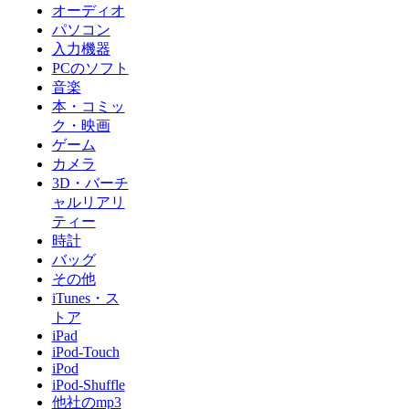
オーディオ
パソコン
入力機器
PCのソフト
音楽
本・コミッ
ク・映画
ゲーム
カメラ
3D・バーチ
ャルリアリ
ティー
時計
バッグ
その他
iTunes・ス
トア
iPad
iPod-Touch
iPod
iPod-Shuffle
他社のmp3