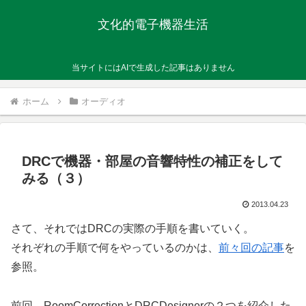
文化的電子機器生活
当サイトにはAIで生成した記事はありません
ホーム
オーディオ
DRCで機器・部屋の音響特性の補正をして
みる（３）
2013.04.23
さて、それではDRCの実際の手順を書いていく。
それぞれの手順で何をやっているのかは、
前々回の記事
を
参照。
前回、RoomCorrectionとDRCDesignerの２つを紹介した