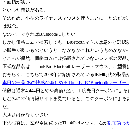
・面積が狭い
といった問題がある。
そのため、小型のワイヤレスマウスを使うことにしたのだが、３
は残念。
なので、できればBluetoothにしたい。
しかし価格コムで検索しても、Bluetoothマウスは意外と
い勝手が良いものというと、なかなかこれというものがなか
ところが偶然、価格コムには掲載されていないレノボの製品
正式な品名は「ThinkPad Bluetoothレーザー・マウス」、型番
おそらく、こちらで2008年に紹介されているIBM時代の製
本日の一品 あの快感が楽しめるThinkPadのBluetoothレーザ
値段は通常4,444円とやや高価だが、丁度先日クーポンによる
ちなみに特価情報サイトを見ていると、このクーポンによる
だ。
大きさはかなり小さい。
下の写真は、左が今回買ったThinkPadマウス、右が
以前買っ