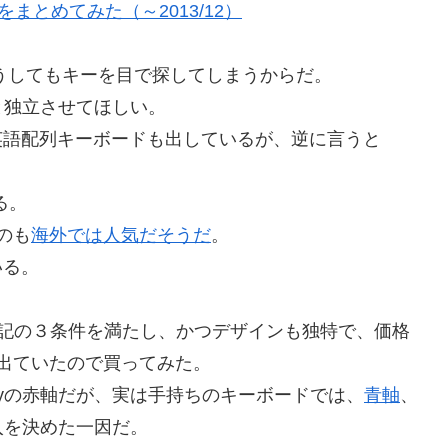
まとめてみた（～2013/12）
に、どうしてもキーを目で探してしまうからだ。
と独立させてほしい。
の英語配列キーボードも出しているが、逆に言うと
る。
うのも
海外では人気だそうだ
。
いる。
5は珍しく上記の３条件を満たし、かつデザインも独特で、価格
で出ていたので買ってみた。
ryの赤軸だが、実は手持ちのキーボードでは、
青軸
、
入を決めた一因だ。