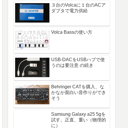
３台のVolcaに１台のACア
ダプタで電力供給
Volca Bassの使い方
USB-DACをUSBハブで使
うのは要注意 の続き
Behringer CATを購入、な
かなか面白い音作りができ
そう
Samsung Galaxy a25 5gを
試す。正直、重い（物理的
に）