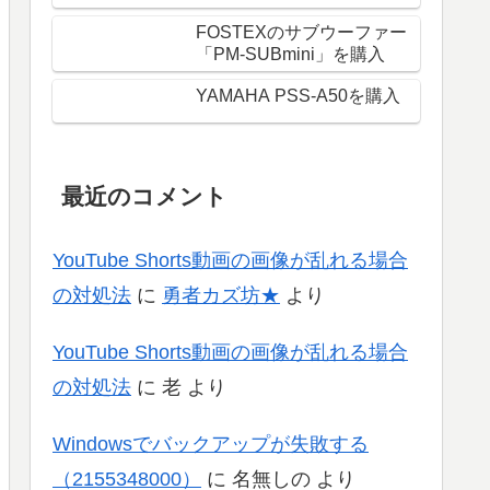
FOSTEXのサブウーファー
「PM-SUBmini」を購入
YAMAHA PSS-A50を購入
最近のコメント
YouTube Shorts動画の画像が乱れる場合
の対処法
に
勇者カズ坊★
より
YouTube Shorts動画の画像が乱れる場合
の対処法
に
老
より
Windowsでバックアップが失敗する
（2155348000）
に
名無しの
より