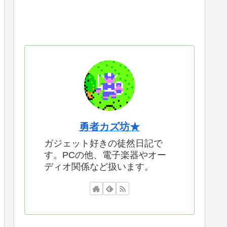
勇者カズ坊★
ガジェット好きの徒然日記で
す。PCの他、電子楽器やオー
ディオ関係など扱います。