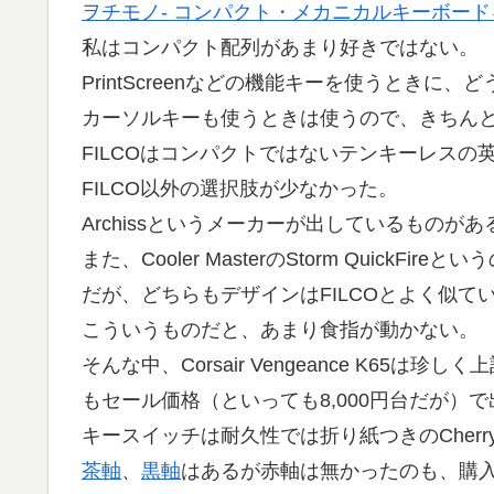
ヲチモノ- コンパクト・メカニカルキーボードを
私はコンパクト配列があまり好きではない。
PrintScreenなどの機能キーを使うとき
カーソルキーも使うときは使うので、きちん
FILCOはコンパクトではないテンキーレス
FILCO以外の選択肢が少なかった。
Archissというメーカーが出しているものがあ
また、Cooler MasterのStorm QuickFireとい
だが、どちらもデザインはFILCOとよく似て
こういうものだと、あまり食指が動かない。
そんな中、Corsair Vengeance K6
もセール価格（といっても8,000円台だが）
キースイッチは耐久性では折り紙つきのCher
茶軸
、
黒軸
はあるが赤軸は無かったのも、購