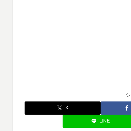
シ
X
LINE