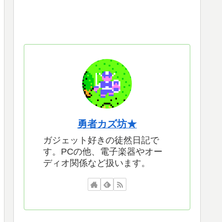
勇者カズ坊★
ガジェット好きの徒然日記で
す。PCの他、電子楽器やオー
ディオ関係など扱います。