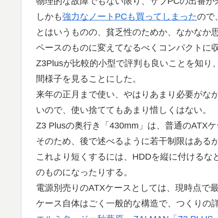
物理的な故障でもない限り、サブPCの出番が
しかも
強力なノートPCも買ってしまった
ので
とはいうものの、貧乏性のためか、なかなか
ペースのものに変えてなるべくコンパクトに収
Z3Plusが比較的小型で評判も良いことを知
間様子を見ることにした。
来年の正月まで使い、やはりあまり必要がな
いので、使い捨ててもあまり惜しくはない。
Z3 Plusの奥行き「430mm」は、普通のA
そのため、後で述べるように若干制限はある
これより短くするには、HDDを縦に付けるな
のものになったりする。
電源別売りのATXケースとしては、現時点で
ケース自体はごく一般的な構造で、つくりの