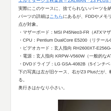
エルミタージュ秋葉原 – ZALMAN「Z3 PL
実際にこのケースに、捨てられないパーツを
パーツの詳細は
こちら
にあるが、FDDやメモ
点が対象。
・マザーボード：MSI P45Neo3-FR（ATXマ
・CPU：Pentium DualCore E5200（リテ
・ビデオカード：玄人指向 RH2600XT-E256G4
・電源：玄人指向 KRPW-V560W（一般的なA
・DVDドライブ：LG GSA-4082B（5イン
下の写真は左が旧ケース、右がZ3 Plusだ
る。
奥行きはかなり小さい。