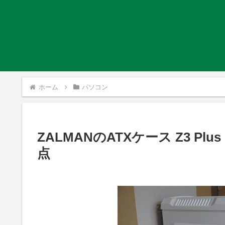
ホーム
パソコン
ZALMANのATXケース Z3 
点