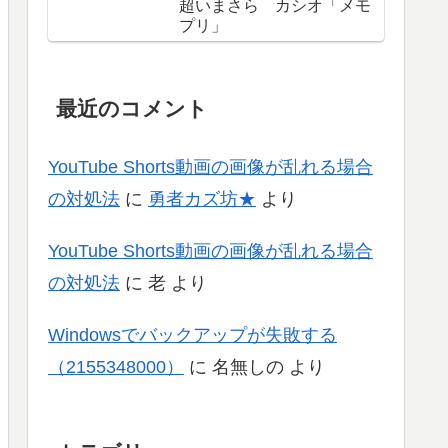
超いまさら カシオ「メモ
プリ」
最近のコメント
YouTube Shorts動画の画像が乱れる場合
の対処法
に
勇者カズ坊★
より
YouTube Shorts動画の画像が乱れる場合
の対処法
に
老
より
Windowsでバックアップが失敗する
（2155348000）
に
名無しの
より