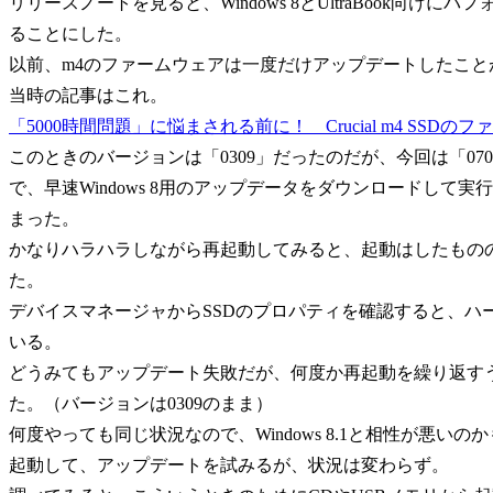
リリースノートを見ると、Windows 8とUltraBook向
ることにした。
以前、m4のファームウェアは一度だけアップデートしたこと
当時の記事はこれ。
「5000時間問題」に悩まされる前に！ Crucial m4 SSDのファー
このときのバージョンは「0309」だったのだが、今回は「07
で、早速Windows 8用のアップデータをダウンロードし
まった。
かなりハラハラしながら再起動してみると、起動はしたもの
た。
デバイスマネージャからSSDのプロパティを確認すると、ハ
いる。
どうみてもアップデート失敗だが、何度か再起動を繰り返す
た。（バージョンは0309のまま）
何度やっても同じ状況なので、Windows 8.1と相性が悪いのか
起動して、アップデートを試みるが、状況は変わらず。