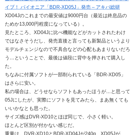
イブ！ パイオニア「BDR-XD05J」発売 – アキバ総研
XD04Jのこれまでの最安値は9000円台（最近は終息品の
ためか13,000円程度になっている）。
見たところ、XD04Jに比べ機能などがカットされたわけ
ではなさそうだし、発売直後と言っても新製品というより
モデルチェンジなので不具合などの心配もあまりないだろ
う…ということで、最後は値段に背中を押されて購入し
た。
ちなみに付属ソフトが一部削られている「BDR-XD05」
はさらに安い。
私の場合は、どうせならソフトもあったほうが…と思って
05Jにしたが、実際にソフトを見てみたら、まあ無くても
いいかなとも思った。
サイズ感はDVR-XD10とほぼ同じで、小さく軽い。
ほとんど区別が付かない感じだ。
重量は、DVR-XD10とBDR-XD04Jが240g、XD05Jが