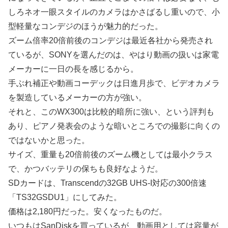
しろネオ一眼スタイルのカメラはかさばるし重いので、小
型軽量なコンデジのほうが魅力的だった。
ズーム倍率20倍前後のコンデジは最近各社から発売され
ているが、SONYを選んだのは、やはり動画の扱いは家電
メーカーに一日の長を感じるから。
手ぶれ補正や動画コーデックは日進月歩で、ビデオカメラ
を製造しているメーカーの方が強い。
それと、このWX300は比較的暗所に強い、という評判も
あり、ピアノ発表会のような暗いところでの撮影に向くの
ではないかと思った。
サイズ、重量も20倍前後のズーム機としては最小クラス
で、かつバッテリの保ちも良好なようだ。
SDカードは、Transcendの32GB UHS-I対応の300倍速
「TS32GSDU1」にしてみた。
価格は2,180円だった。安くなったものだ。
いつもはSanDiskを買っているが、動画用としては容量が