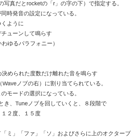
写真だとrocketの「r」の字の下）で指定する。
が同時発音の設定になっている。
つくように
デチューンして鳴らす
いわゆるパラフォニー）
予め決められた度数だけ離れた音を鳴らす
（Waveノブの右）に割り当てられている。
このモードの選択になっている。
とき、Tuneノブを回していくと、８段階で
、１２度、１５度
て「ミ」「ファ」「ソ」およびさらに上のオクターブ