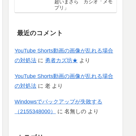
超いまさら カシオ「メモ
プリ」
最近のコメント
YouTube Shorts動画の画像が乱れる場合
の対処法
に
勇者カズ坊★
より
YouTube Shorts動画の画像が乱れる場合
の対処法
に
老
より
Windowsでバックアップが失敗する
（2155348000）
に
名無しの
より