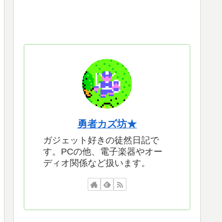
勇者カズ坊★
ガジェット好きの徒然日記で
す。PCの他、電子楽器やオー
ディオ関係など扱います。