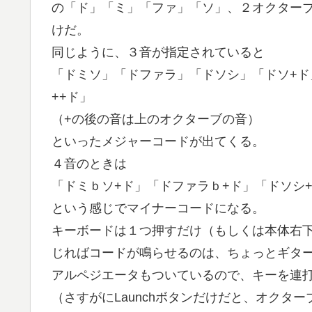
の「ド」「ミ」「ファ」「ソ」、２オクター
けだ。
同じように、３音が指定されていると
「ドミソ」「ドファラ」「ドソシ」「ドソ+ド
++ド」
（+の後の音は上のオクターブの音）
といったメジャーコードが出てくる。
４音のときは
「ドミｂソ+ド」「ドファラｂ+ド」「ドソシ
という感じでマイナーコードになる。
キーボードは１つ押すだけ（もしくは本体右下に
じればコードが鳴らせるのは、ちょっとギタ
アルペジエータもついているので、キーを連
（さすがにLaunchボタンだけだと、オクタ