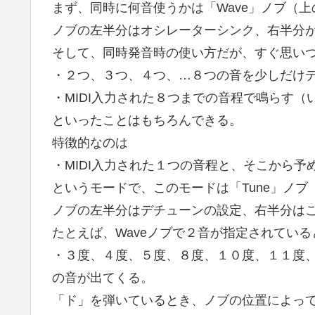
まず、同時に何音使うかは「Wave」ノブ（上の
ノブの左半分はオシレーターシンク、右半分
そして、同時発音時の使い方だが、すぐ思い
・２つ、３つ、４つ、…８つの音を少しだけ
・MIDI入力された８つまでの音程で鳴らす（
といったことはもちろんできる。
特徴的なのは
・MIDI入力された１つの音程と、そこから
というモードで、このモードは「Tune」ノブ
ノブの左半分はデチューンの設定、右半分は
たとえば、Waveノブで２音が指定されている
・３度、４度、５度、８度、１０度、１１度
の音が出てくる。
「ド」を弾いているとき、ノブの位置によっ