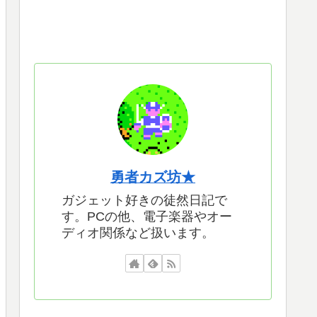
勇者カズ坊★
ガジェット好きの徒然日記で
す。PCの他、電子楽器やオー
ディオ関係など扱います。