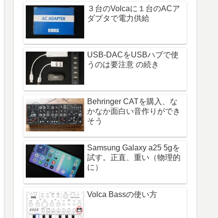
３台のVolcaに１台のACア
ダプタで電力供給
USB-DACをUSBハブで使
うのは要注意 の続き
Behringer CATを購入、な
かなか面白い音作りができ
そう
Samsung Galaxy a25 5gを
試す。正直、重い（物理的
に）
Volca Bassの使い方