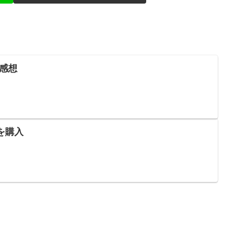
の感想
を購入