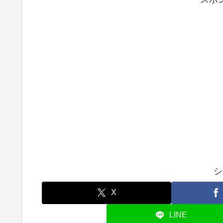
シ
X
LINE