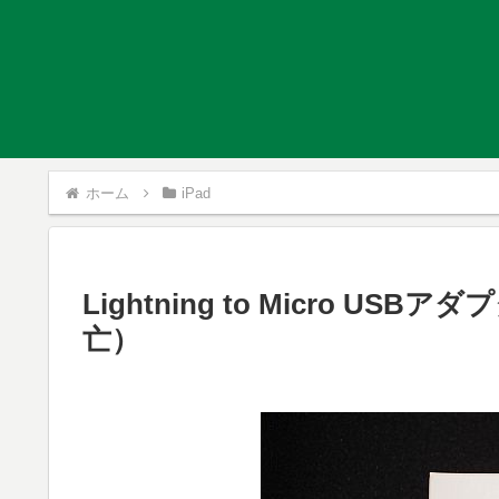
ホーム
iPad
Lightning to Micro US
亡）