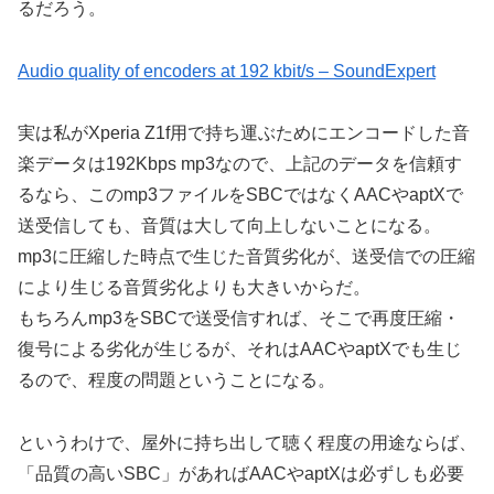
るだろう。
Audio quality of encoders at 192 kbit/s – SoundExpert
実は私がXperia Z1f用で持ち運ぶためにエンコードした音
楽データは192Kbps mp3なので、上記のデータを信頼す
るなら、このmp3ファイルをSBCではなくAACやaptXで
送受信しても、音質は大して向上しないことになる。
mp3に圧縮した時点で生じた音質劣化が、送受信での圧縮
により生じる音質劣化よりも大きいからだ。
もちろんmp3をSBCで送受信すれば、そこで再度圧縮・
復号による劣化が生じるが、それはAACやaptXでも生じ
るので、程度の問題ということになる。
というわけで、屋外に持ち出して聴く程度の用途ならば、
「品質の高いSBC」があればAACやaptXは必ずしも必要