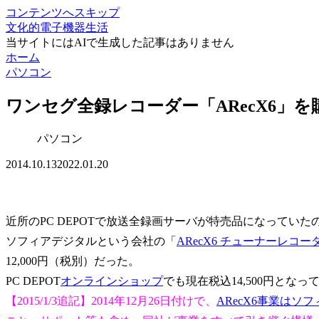
コンテンツへスキップ
文化的電子機器生活
当サイトにはAIで生成した記事はありません
ホーム
パソコン
ワンセグ全録レコーダー「ARecX6」を
パソコン
2014.10.13
2022.01.20
近所のPC DEPOTで放送全録画サーバが特売品になっていた
ソフィアデジタルという会社の「
ARecX6 チューナーレコー
12,000円（税別）だった。
PC DEPOT
オンラインショップ
でも現在税込14,500円となっ
【2015/1/3追記】2014年12月26日付けで、
ARecX6事業は