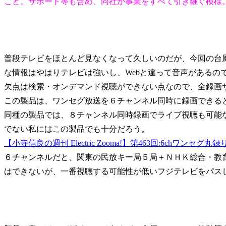
こと。サポート等も含め、同社が事業をすべて引き継ぐ模様
普段テレビをほとんど見なくなって久しいのだが、今回の台
な情報はやはりテレビは強いし、Webと違って音声があるの
欠点は検索・オンデマンド視聴ができない点なので、全録画
この製品は、ワンセグ放送を６チャンネル同時に録画できる
同種の製品では、８チャンネル同時録画でライブ視聴も可能な
でない私にはこの製品でも十分だろう。
【小寺信良の週刊 Electric Zooma!】第463回:6chワンセグ丸録
６チャンネルだと、関東の民放キー局５局＋ＮＨＫ総合・教
はできないが、一番視聴する可能性が低いフジテレビをパス