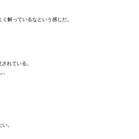
よく解っているなという感じだ。
用意されている。
なし。
たい。