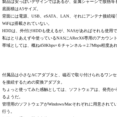
製品は安っぽいデザインではあるが、金属シャーシで放熱等
底面積はA5サイズ。
背面には電源、USB、eSATA、LAN、それにアンテナ接続
WiFiは搭載されていない。
HDDは、外付けHDDも使えるが、NASがあればそれも使用
私はとりあえず今使っているNASにARecX6専用のアカウ
帯域としては、概ね450Kbps×６チャンネル＝2.7Mbps
付属品は小さなACアダプタと、磁石で取り付けられるワンセ
を接続するための変換アダプタ。
ちょっと使ってみた感触としては、ソフトウェアは、発売か
るようだ。
管理用のソフトウェアがWindows/Macそれぞれに用意さ
行う。