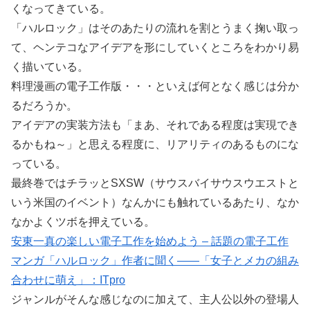
くなってきている。
「ハルロック」はそのあたりの流れを割とうまく掬い取っ
て、ヘンテコなアイデアを形にしていくところをわかり易
く描いている。
料理漫画の電子工作版・・・といえば何となく感じは分か
るだろうか。
アイデアの実装方法も「まあ、それである程度は実現でき
るかもね～」と思える程度に、リアリティのあるものにな
っている。
最終巻ではチラッとSXSW（サウスバイサウスウエストと
いう米国のイベント）なんかにも触れているあたり、なか
なかよくツボを押えている。
安東一真の楽しい電子工作を始めよう – 話題の電子工作
マンガ「ハルロック」作者に聞く――「女子とメカの組み
合わせに萌え」：ITpro
ジャンルがそんな感じなのに加えて、主人公以外の登場人