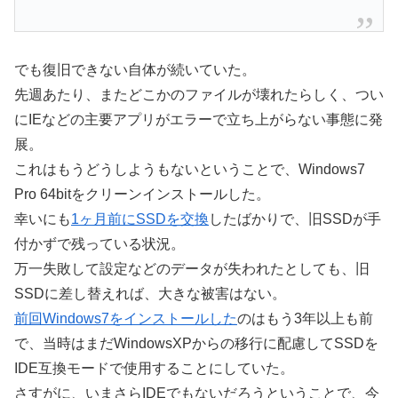
でも復旧できない自体が続いていた。
先週あたり、またどこかのファイルが壊れたらしく、つい
にIEなどの主要アプリがエラーで立ち上がらない事態に発
展。
これはもうどうしようもないということで、Windows7
Pro 64bitをクリーンインストールした。
幸いにも
1ヶ月前にSSDを交換
したばかりで、旧SSDが手
付かずで残っている状況。
万一失敗して設定などのデータが失われたとしても、旧
SSDに差し替えれば、大きな被害はない。
前回Windows7をインストールした
のはもう3年以上も前
で、当時はまだWindowsXPからの移行に配慮してSSDを
IDE互換モードで使用することにしていた。
さすがに、いまさらIDEでもないだろうということで、今