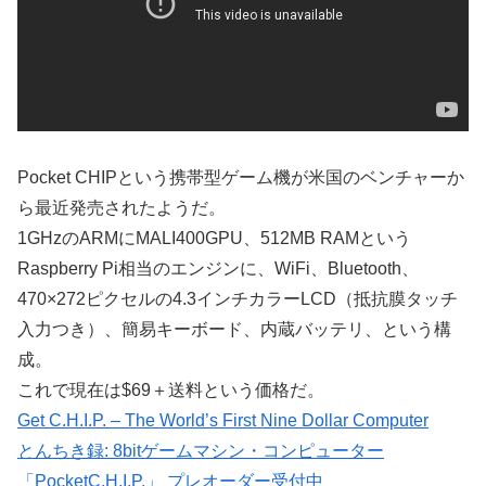
Pocket CHIPという携帯型ゲーム機が米国のベンチャーか
ら最近発売されたようだ。
1GHzのARMにMALI400GPU、512MB RAMという
Raspberry Pi相当のエンジンに、WiFi、Bluetooth、
470×272ピクセルの4.3インチカラーLCD（抵抗膜タッチ
入力つき）、簡易キーボード、内蔵バッテリ、という構
成。
これで現在は$69＋送料という価格だ。
Get C.H.I.P. – The World’s First Nine Dollar Computer
とんちき録: 8bitゲームマシン・コンピューター
「PocketC.H.I.P.」 プレオーダー受付中