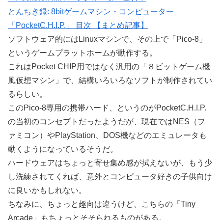
とんちき録: 8bitゲームマシン・コンピューター
「PocketC.H.I.P.」 目次 【まとめ記事】
ソフトウェア的にはLinuxマシンで、その上で「Pico-8」
というゲームプラットホームが動作する。
これはPocket CHIP用ではなく汎用の「８ビットゲーム機
風仮想マシン」で、結構いろいろなソフトが制作されてい
るらしい。
このPico-8専用の携帯ハード、というのがPocketC.H.I.P.
の当初のコンセプトだったようだが、現在ではNES（フ
ァミコン）やPlayStation、DOS機などのエミュレータも
動くようになっているそうだ。
ハードウェアはちょっと寄せ集め感が拭えないが、もう少
し洗練されてくれば、意外とコンピュータ好きの子供向け
に良いかもしれない。
ちなみに、ちょっと趣向は違うけど、こちらの「Tiny
Arcade」もちょっとそそられるものがある。