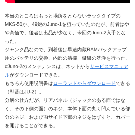
本当のところはもっと場所をとらないラックタイプの
MKS-50か、49鍵のJuno-1を狙っていたのだが、前者はや
や高価で、後者は出品が少なく、今回のJuno-2入手とな
った。
ジャンク品なので、到着後は早速内蔵RAMバックアップ
用のバッテリの交換、内部の清掃、鍵盤の洗浄を行った。
αJuno-2のメンテナンスは、ネットから
サービスマニュア
ル
がダウンロードできる。
もちろん使用説明書は
ローランドからダウンロード
できる
（型番はJU-2）。
分解の仕方だが、リアパネル（ジャックのある面ではな
く、その下側の面）のネジ、本体下面の丸く凹んでいる部
分のネジ、および両サイド下部のネジをはずすと、カバー
を開けることができる。