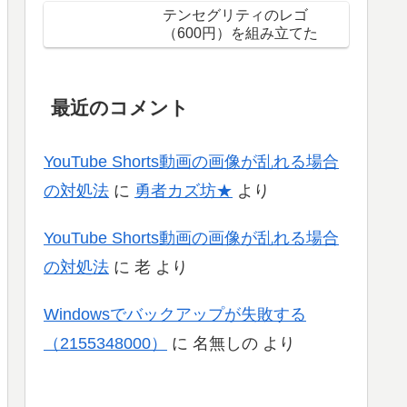
テンセグリティのレゴ
（600円）を組み立てた
最近のコメント
YouTube Shorts動画の画像が乱れる場合
の対処法
に
勇者カズ坊★
より
YouTube Shorts動画の画像が乱れる場合
の対処法
に
老
より
Windowsでバックアップが失敗する
（2155348000）
に
名無しの
より