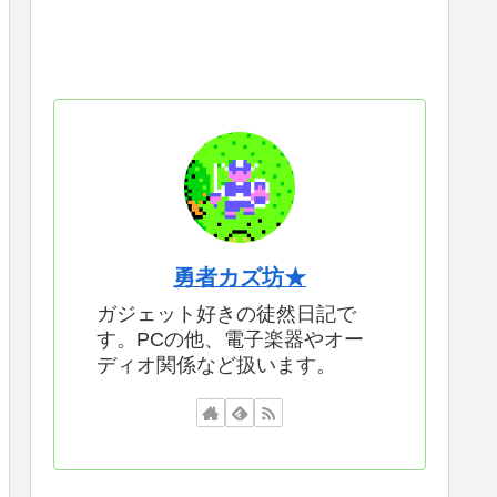
勇者カズ坊★
ガジェット好きの徒然日記で
す。PCの他、電子楽器やオー
ディオ関係など扱います。