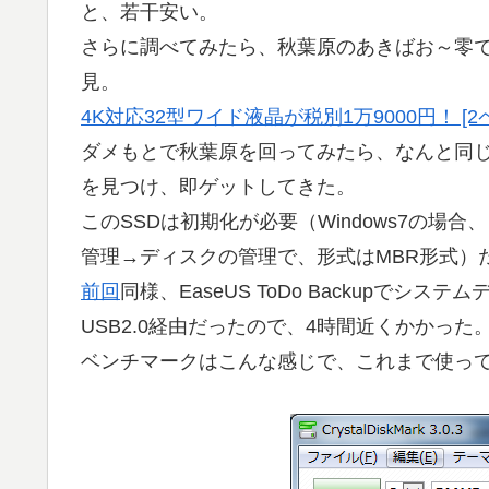
と、若干安い。
さらに調べてみたら、秋葉原のあきばお～零で
見。
4K対応32型ワイド液晶が税別1万9000円！ [
ダメもとで秋葉原を回ってみたら、なんと同
を見つけ、即ゲットしてきた。
このSSDは初期化が必要（Windows7の
管理→ディスクの管理で、形式はMBR形式）
前回
同様、EaseUS ToDo Backupでシス
USB2.0経由だったので、4時間近くかかった
ベンチマークはこんな感じで、これまで使っていた