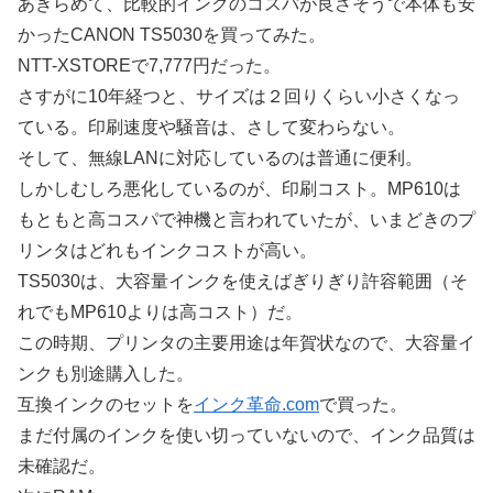
あきらめて、比較的インクのコスパが良さそうで本体も安
かったCANON TS5030を買ってみた。
NTT-XSTOREで7,777円だった。
さすがに10年経つと、サイズは２回りくらい小さくなっ
ている。印刷速度や騒音は、さして変わらない。
そして、無線LANに対応しているのは普通に便利。
しかしむしろ悪化しているのが、印刷コスト。MP610は
もともと高コスパで神機と言われていたが、いまどきのプ
リンタはどれもインクコストが高い。
TS5030は、大容量インクを使えばぎりぎり許容範囲（そ
れでもMP610よりは高コスト）だ。
この時期、プリンタの主要用途は年賀状なので、大容量イ
ンクも別途購入した。
互換インクのセットを
インク革命.com
で買った。
まだ付属のインクを使い切っていないので、インク品質は
未確認だ。