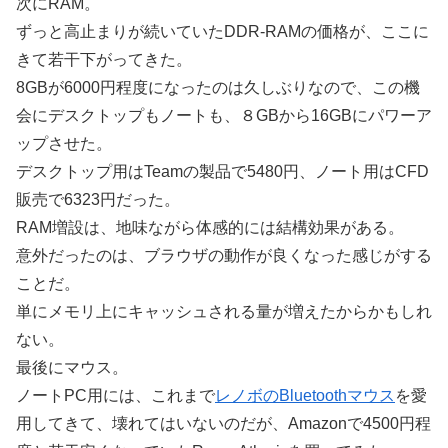
次にRAM。
ずっと高止まりが続いていたDDR-RAMの価格が、ここに
きて若干下がってきた。
8GBが6000円程度になったのは久しぶりなので、この機
会にデスクトップもノートも、８GBから16GBにパワーア
ップさせた。
デスクトップ用はTeamの製品で5480円、ノート用はCFD
販売で6323円だった。
RAM増設は、地味ながら体感的には結構効果がある。
意外だったのは、ブラウザの動作が良くなった感じがする
ことだ。
単にメモリ上にキャッシュされる量が増えたからかもしれ
ない。
最後にマウス。
ノートPC用には、これまで
レノボのBluetoothマウス
を愛
用してきて、壊れてはいないのだが、Amazonで4500円程