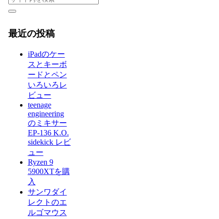
最近の投稿
iPadのケー
スとキーボ
ードとペン
いろいろレ
ビュー
teenage
engineering
のミキサー
EP-136 K.O.
sidekick レビ
ュー
Ryzen 9
5900XTを購
入
サンワダイ
レクトのエ
ルゴマウス