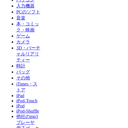
入力機器
PCのソフト
音楽
本・コミッ
ク・映画
ゲーム
カメラ
3D・バーチ
ャルリアリ
ティー
時計
バッグ
その他
iTunes・ス
トア
iPad
iPod-Touch
iPod
iPod-Shuffle
他社のmp3
プレーヤ