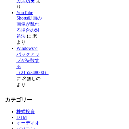
カズ坊★
よ
り
YouTube
Shorts動画の
画像が乱れ
る場合の対
処法
に
老
より
Windowsで
バックアッ
プが失敗す
る
（2155348000）
に
名無しの
より
カテゴリー
株式投資
DTM
オーディオ
パソコン