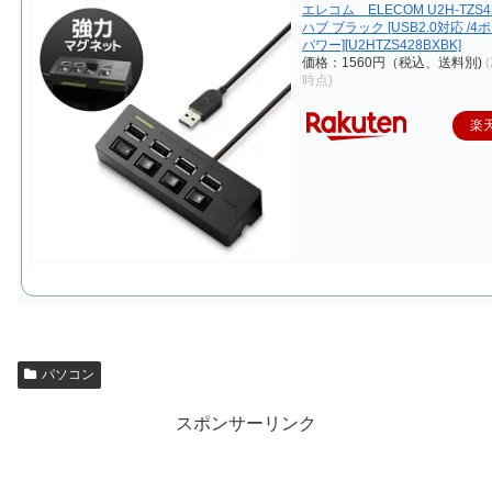
エレコム ELECOM U2H-TZS42
ハブ ブラック [USB2.0対応 /4
パワー][U2HTZS428BXBK]
価格：1560円（税込、送料別)
(
時点)
楽
パソコン
スポンサーリンク