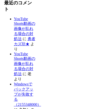
最近のコメン
ト
YouTube
Shorts動画の
画像が乱れ
る場合の対
処法
に
勇者
カズ坊★
よ
り
YouTube
Shorts動画の
画像が乱れ
る場合の対
処法
に
老
より
Windowsで
バックアッ
プが失敗す
る
（2155348000）