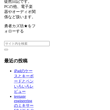
徒然日記です。
PCの他、電子楽
器やオーディオ関
係など扱います。
勇者カズ坊★をフ
ォローする
最近の投稿
iPadのケー
スとキーボ
ードとペン
いろいろレ
ビュー
teenage
engineering
のミキサー