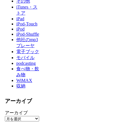
その他
iTunes・ス
トア
iPad
iPod-Touch
iPod
iPod-Shuffle
他社のmp3
プレーヤ
電子ブック
モバイル
podcasting
食べ物・飲
み物
WiMAX
収納
アーカイブ
アーカイブ