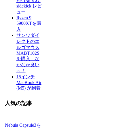
EP-136 K.O.
sidekick レビ
ュー
Ryzen 9
5900XTを購
入
サンワダイ
レクトのエ
ルゴマウス
MABT102S
を購入 な
かなか良い
～！
15インチ
MacBook Air
(M5) が到着
人気の記事
Nebula Capsule3を