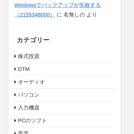
Windowsでバックアップが失敗する
（2155348000）
に
名無しの
より
カテゴリー
株式投資
DTM
オーディオ
パソコン
入力機器
PCのソフト
音楽