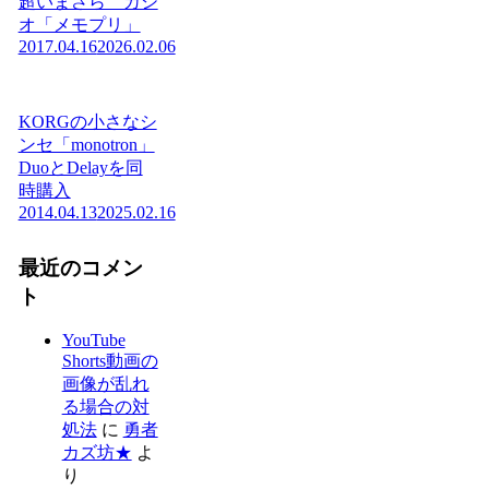
超いまさら カシ
オ「メモプリ」
2017.04.16
2026.02.06
KORGの小さなシ
ンセ「monotron」
DuoとDelayを同
時購入
2014.04.13
2025.02.16
最近のコメン
ト
YouTube
Shorts動画の
画像が乱れ
る場合の対
処法
に
勇者
カズ坊★
よ
り