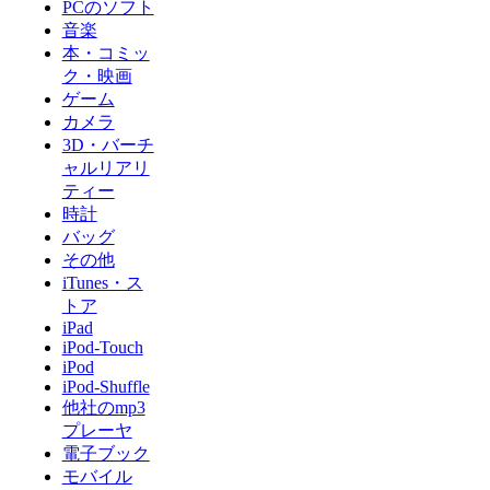
PCのソフト
音楽
本・コミッ
ク・映画
ゲーム
カメラ
3D・バーチ
ャルリアリ
ティー
時計
バッグ
その他
iTunes・ス
トア
iPad
iPod-Touch
iPod
iPod-Shuffle
他社のmp3
プレーヤ
電子ブック
モバイル