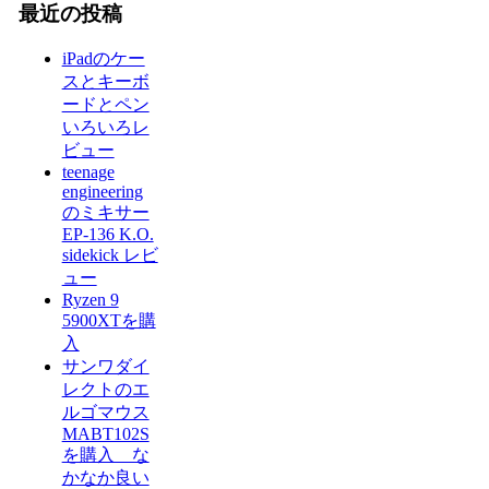
最近の投稿
iPadのケー
スとキーボ
ードとペン
いろいろレ
ビュー
teenage
engineering
のミキサー
EP-136 K.O.
sidekick レビ
ュー
Ryzen 9
5900XTを購
入
サンワダイ
レクトのエ
ルゴマウス
MABT102S
を購入 な
かなか良い