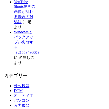
YouTube
Shorts動画の
画像が乱れ
る場合の対
処法
に
老
より
Windowsで
バックアッ
プが失敗す
る
（2155348000）
に
名無しの
より
カテゴリー
株式投資
DTM
オーディオ
パソコン
入力機器