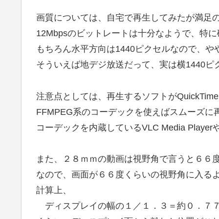
画質については、自宅で再生してみたが満足
12Mbpsのビットレートは十分なようで、特
もちろん水平方向は1440ピクセルなので、
そういえば地デジ放送だって、実は横1440ピ
注意点としては、再生するソフトがQuickTi
FFMPEG系のコーデックを使えばスムーズに
コーデックを内蔵しているVLC Media Player
また、２８ｍｍの動画は視野角で言うと６６
なので、画面が６６度くらいの視野角に入る
計算上、
ディスプレイの幅の１／１．３＝約０．７