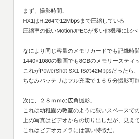
まず、撮影時間。
HX1はH.264で12Mbpsまで圧縮している。
圧縮率の低いMotionJPEGが多い他機種に
なにより同じ容量のメモリカードでも記録時
1440×1080の動画でも8GBのメモリーステ
これがPowerShot SX1 ISの42Mbpsだ
ちなみバッテリはフル充電で１６５分撮影可
次に、２８ｍｍの広角撮影。
これは幼稚園の教室のように狭いスペースで
上の写真はビデオからの切り出しだが、見え
これはビデオカメラには無い特徴だ。