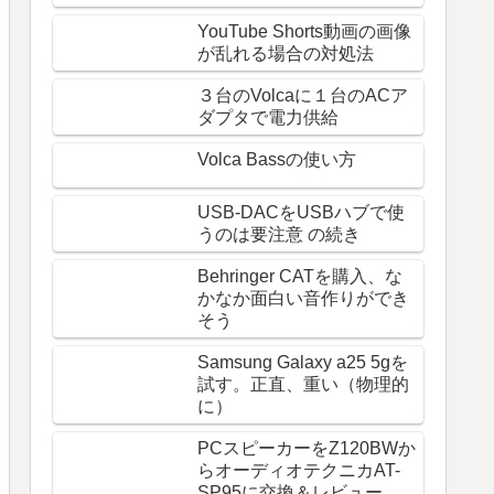
YouTube Shorts動画の画像
が乱れる場合の対処法
３台のVolcaに１台のACア
ダプタで電力供給
Volca Bassの使い方
USB-DACをUSBハブで使
うのは要注意 の続き
Behringer CATを購入、な
かなか面白い音作りができ
そう
Samsung Galaxy a25 5gを
試す。正直、重い（物理的
に）
PCスピーカーをZ120BWか
らオーディオテクニカAT-
SP95に交換＆レビュー