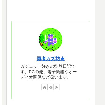
勇者カズ坊★
ガジェット好きの徒然日記で
す。PCの他、電子楽器やオー
ディオ関係など扱います。