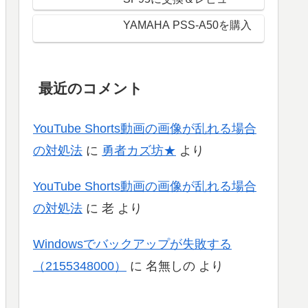
YAMAHA PSS-A50を購入
最近のコメント
YouTube Shorts動画の画像が乱れる場合
の対処法
に
勇者カズ坊★
より
YouTube Shorts動画の画像が乱れる場合
の対処法
に
老
より
Windowsでバックアップが失敗する
（2155348000）
に
名無しの
より