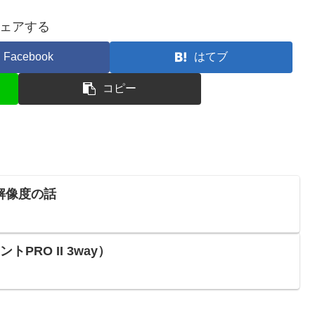
ェアする
Facebook
はてブ
コピー
解像度の話
トPRO II 3way）