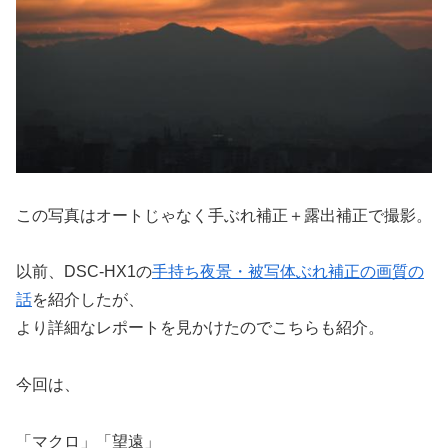
この写真はオートじゃなく手ぶれ補正＋露出補正で撮影。
以前、DSC-HX1の
手持ち夜景・被写体ぶれ補正の画質の
話
を紹介したが、
より詳細なレポートを見かけたのでこちらも紹介。
今回は、
「マクロ」「望遠」