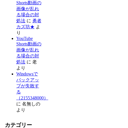
Shorts動画の
画像が乱れ
る場合の対
処法
に
勇者
カズ坊★
よ
り
YouTube
Shorts動画の
画像が乱れ
る場合の対
処法
に
老
より
Windowsで
バックアッ
プが失敗す
る
（2155348000）
に
名無しの
より
カテゴリー