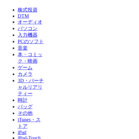
株式投資
DTM
オーディオ
パソコン
入力機器
PCのソフト
音楽
本・コミッ
ク・映画
ゲーム
カメラ
3D・バーチ
ャルリアリ
ティー
時計
バッグ
その他
iTunes・ス
トア
iPad
iPod-Touch