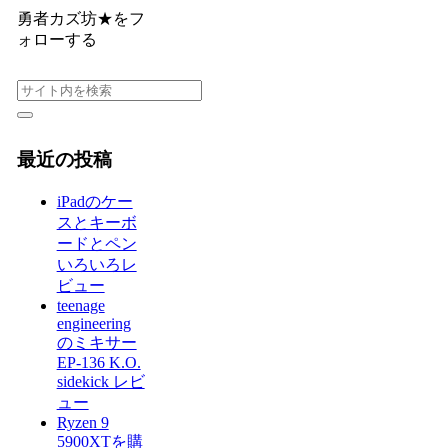
勇者カズ坊★をフ
ォローする
最近の投稿
iPadのケー
スとキーボ
ードとペン
いろいろレ
ビュー
teenage
engineering
のミキサー
EP-136 K.O.
sidekick レビ
ュー
Ryzen 9
5900XTを購