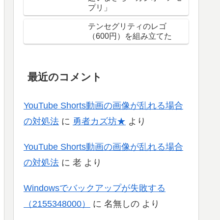
プリ」
テンセグリティのレゴ
（600円）を組み立てた
最近のコメント
YouTube Shorts動画の画像が乱れる場合
の対処法
に
勇者カズ坊★
より
YouTube Shorts動画の画像が乱れる場合
の対処法
に
老
より
Windowsでバックアップが失敗する
（2155348000）
に
名無しの
より