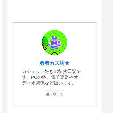
勇者カズ坊★
ガジェット好きの徒然日記で
す。PCの他、電子楽器やオー
ディオ関係など扱います。