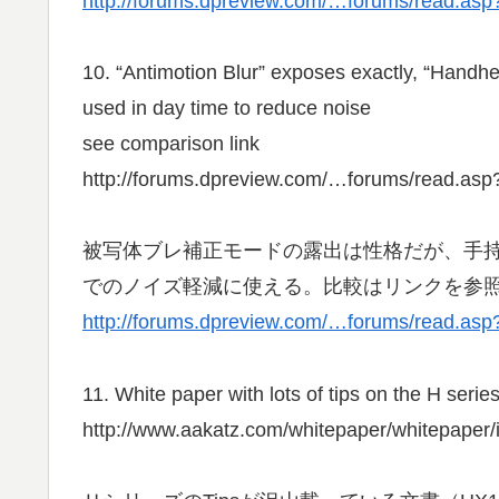
http://forums.dpreview.com/…forums/read.
10. “Antimotion Blur” exposes exactly, “Handhe
used in day time to reduce noise
see comparison link
http://forums.dpreview.com/…forums/read.
被写体ブレ補正モードの露出は性格だが、手持
でのノイズ軽減に使える。比較はリンクを参
http://forums.dpreview.com/…forums/read.
11. White paper with lots of tips on the H series
http://www.aakatz.com/whitepaper/whitepaper/