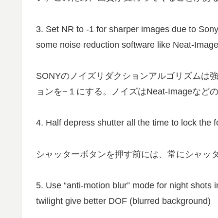
3. Set NR to -1 for sharper images due to Son
some noise reduction software like Neat-Imag
SONYのノイズリダクションアルゴリズムは
ョンを−１にする。ノイズはNeat-Image
4. Half depress shutter all the time to lock the 
シャッターボタンを押す前には、常にシャッ
5. Use “anti-motion blur” mode for night shots i
twilight give better DOF (blurred background)