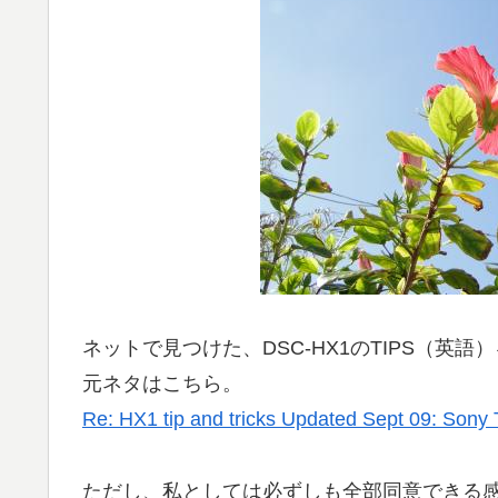
ネットで見つけた、DSC-HX1のTIPS（英
元ネタはこちら。
Re: HX1 tip and tricks Updated Sept 09: Sony
ただし、私としては必ずしも全部同意できる