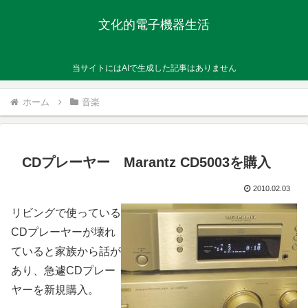
文化的電子機器生活
当サイトにはAIで生成した記事はありません
ホーム
音楽
CDプレーヤー Marantz CD5003を購入
2010.02.03
リビングで使っている
CDプレーヤーが壊れ
ていると家族から話が
あり、急遽CDプレー
ヤーを新規購入。