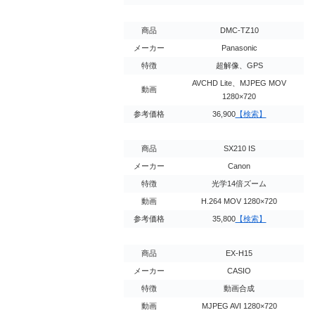
商品
DMC-TZ10
メーカー
Panasonic
特徴
超解像、GPS
AVCHD Lite、MJPEG MOV
動画
1280×720
参考価格
36,900
【検索】
商品
SX210 IS
メーカー
Canon
特徴
光学14倍ズーム
動画
H.264 MOV 1280×720
参考価格
35,800
【検索】
商品
EX-H15
メーカー
CASIO
特徴
動画合成
動画
MJPEG AVI 1280×720