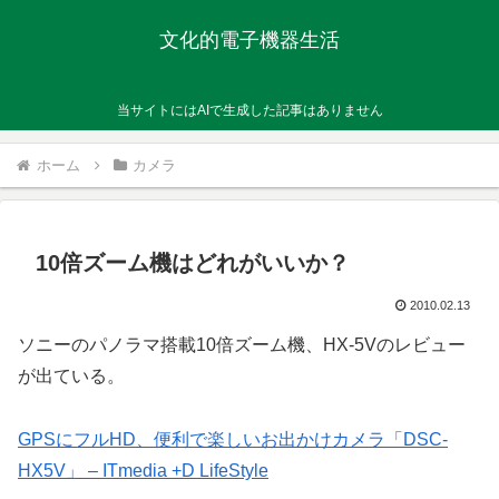
文化的電子機器生活
当サイトにはAIで生成した記事はありません
ホーム
カメラ
10倍ズーム機はどれがいいか？
2010.02.13
ソニーのパノラマ搭載10倍ズーム機、HX-5Vのレビュー
が出ている。
GPSにフルHD、便利で楽しいお出かけカメラ「DSC-
HX5V」 – ITmedia +D LifeStyle