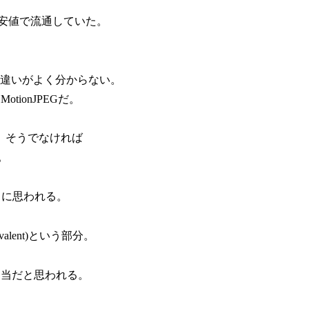
安値で流通していた。
の違いがよく分からない。
ionJPEGだ。
、そうでなければ
。
うに思われる。
uivalent)という部分。
相当だと思われる。