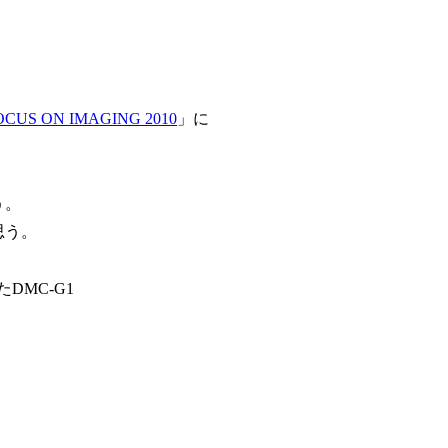
OCUS ON IMAGING 2010
」に
う。
思う。
DMC-G1