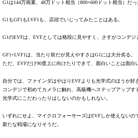
G1は144万画素、48万ドット相当（800×600ドット相当
G1もGF1もLVF1も、店頭でいじってみたことはある。
G1のEVFは、EVFとしては格段に見やすく、さすがコンデ
GF1+LVF1は、当たり前だが見えやすさはG1には大分劣る。
ただ、EVFだけ90度上に向けたりできて、面白いことは面白
自分では、ファインダはやはりEVFよりも光学式のほうが好
コンデジで初めてカメラに触れ、高級機へステップアップす
光学式にこだわったりはしないのかもしれない。
いずれにせよ、マイクロフォーサーズはEVFしか使えないの
新たな戦場になりそうだ。