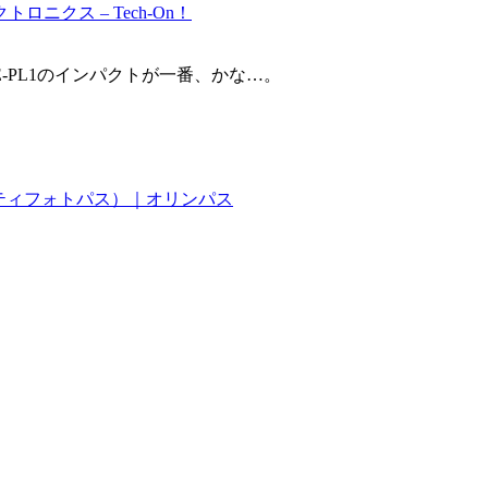
ニクス – Tech-On！
-PL1のインパクトが一番、かな…。
ミュニティフォトパス）｜オリンパス