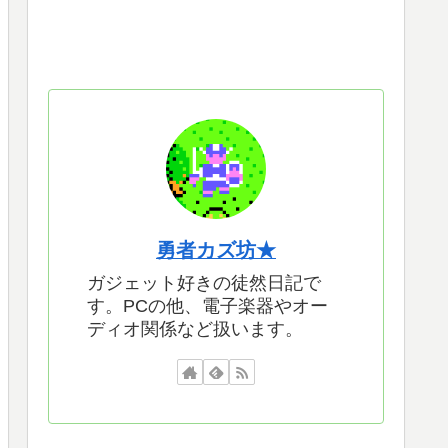
勇者カズ坊★
ガジェット好きの徒然日記で
す。PCの他、電子楽器やオー
ディオ関係など扱います。