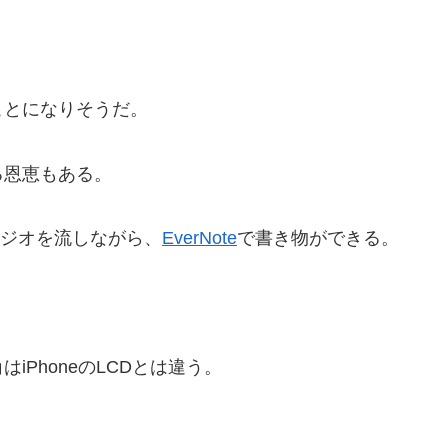
。
ことになりそうだ。
る恩恵もある。
ジオを流しながら、
EverNote
で書き物ができる。
PhoneのLCDとは違う。