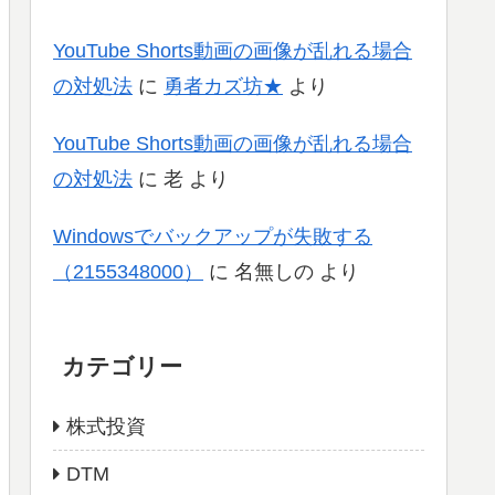
YouTube Shorts動画の画像が乱れる場合
の対処法
に
勇者カズ坊★
より
YouTube Shorts動画の画像が乱れる場合
の対処法
に
老
より
Windowsでバックアップが失敗する
（2155348000）
に
名無しの
より
カテゴリー
株式投資
DTM