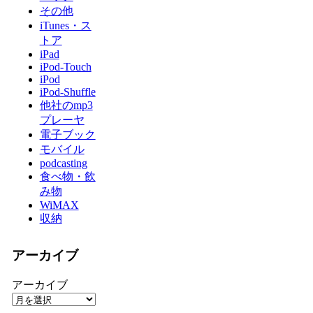
その他
iTunes・ス
トア
iPad
iPod-Touch
iPod
iPod-Shuffle
他社のmp3
プレーヤ
電子ブック
モバイル
podcasting
食べ物・飲
み物
WiMAX
収納
アーカイブ
アーカイブ