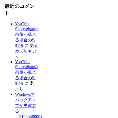
最近のコメン
ト
YouTube
Shorts動画の
画像が乱れ
る場合の対
処法
に
勇者
カズ坊★
よ
り
YouTube
Shorts動画の
画像が乱れ
る場合の対
処法
に
老
より
Windowsで
バックアッ
プが失敗す
る
（2155348000）