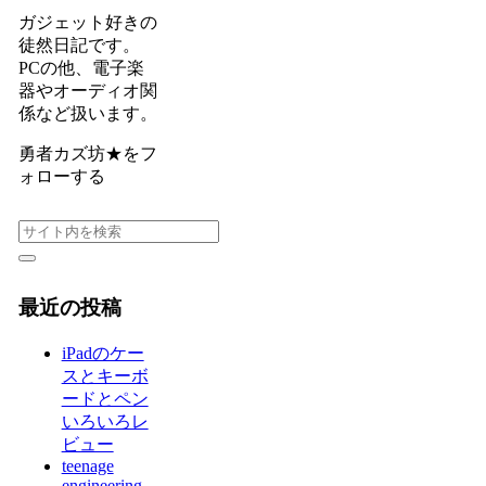
ガジェット好きの
徒然日記です。
PCの他、電子楽
器やオーディオ関
係など扱います。
勇者カズ坊★をフ
ォローする
最近の投稿
iPadのケー
スとキーボ
ードとペン
いろいろレ
ビュー
teenage
engineering