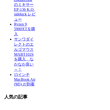
のミキサー
EP-136 K.O.
sidekick レビ
ュー
Ryzen 9
5900XTを購
入
サンワダイ
レクトのエ
ルゴマウス
MABT102S
を購入 な
かなか良い
～！
15インチ
MacBook Air
(M5) が到着
人気の記事