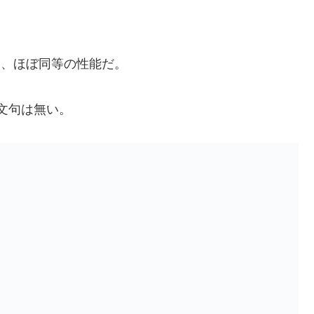
も、ほぼ同等の性能だ。
ば文句は無い。