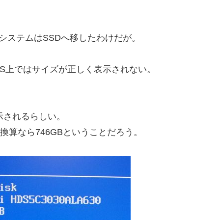
、システムはSSDへ移したわけだが。
OS上ではサイズが正しく表示されない。
表示されるらしい。
024B換算なら746GBということだろう。