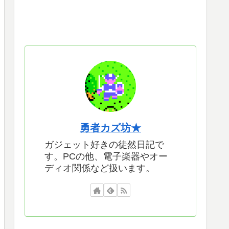
勇者カズ坊★
ガジェット好きの徒然日記で
す。PCの他、電子楽器やオー
ディオ関係など扱います。