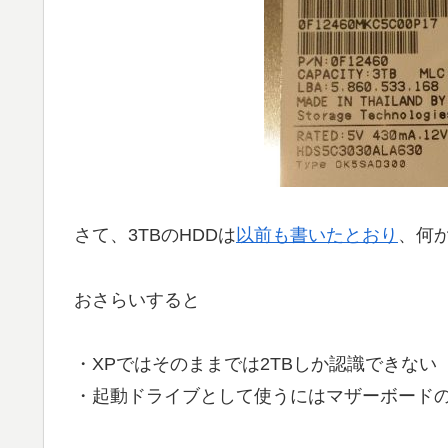
さて、3TBのHDDは
以前も書いたとおり
、何
おさらいすると
・XPではそのままでは2TBしか認識できない
・起動ドライブとして使うにはマザーボードの対