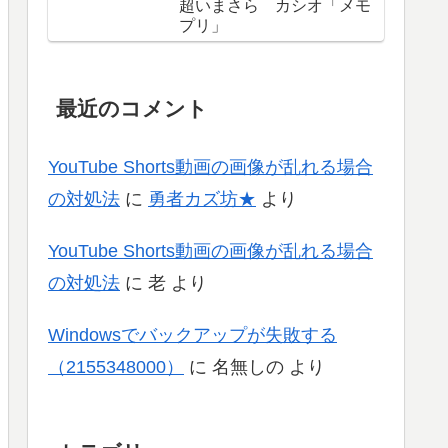
超いまさら カシオ「メモ
プリ」
最近のコメント
YouTube Shorts動画の画像が乱れる場合
の対処法
に
勇者カズ坊★
より
YouTube Shorts動画の画像が乱れる場合
の対処法
に
老
より
Windowsでバックアップが失敗する
（2155348000）
に
名無しの
より