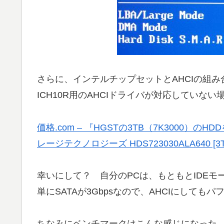
さらに、インテルチップセットとAHCIの組
ICH10R用のAHCIドライバが対応していな
価格.com – 『HGSTの3TB（7K3000
レージテクノロジーズ HDS723030ALA640 [3T
幸いにして？ 自分のPCは、もともとIDEモ
単にSATAが3Gbpsなので、AHCIにして
ちなみにベンチマークはこんな感じになった