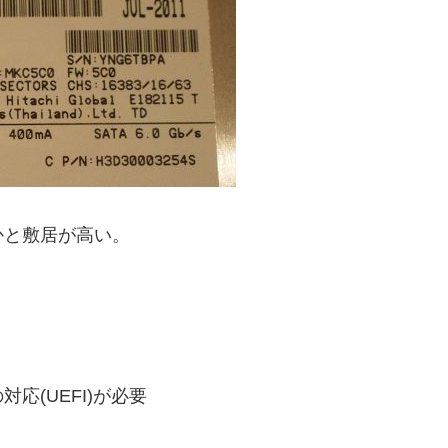
かと敷居が高い。
応(UEFI)が必要