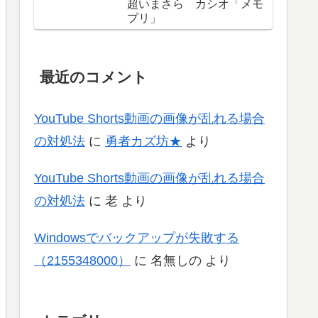
超いまさら カシオ「メモ
プリ」
最近のコメント
YouTube Shorts動画の画像が乱れる場合
の対処法
に
勇者カズ坊★
より
YouTube Shorts動画の画像が乱れる場合
の対処法
に
老
より
Windowsでバックアップが失敗する
（2155348000）
に
名無しの
より