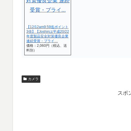
【12/12am9:59迄ポイント
3倍】【Joshinは平成20/22
年度製品安全対策優良企業
連続受賞・プライ…
価格：2,060円（税込、送
料別）
カメラ
スポ