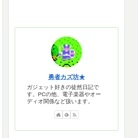
勇者カズ坊★
ガジェット好きの徒然日記で
す。PCの他、電子楽器やオー
ディオ関係など扱います。