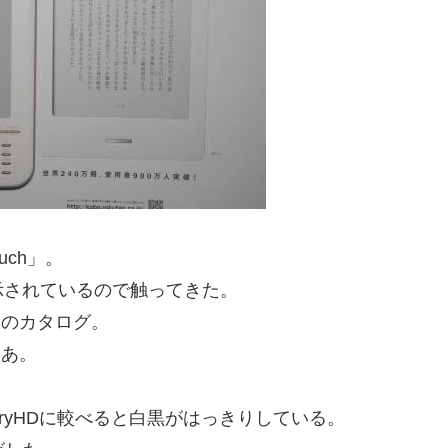
uch」。
示されているので触ってきた。
物大のカタログ。
まあ。
toryHDに較べると白黒がはっきりしている。