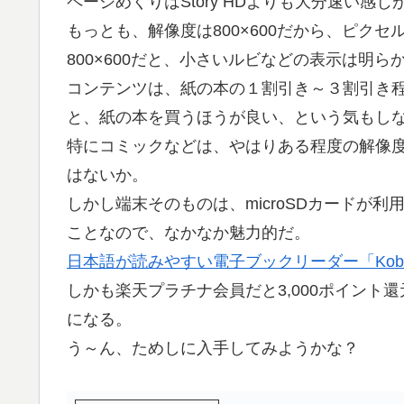
ページめくりはStory HDよりも大分速い感じ
もっとも、解像度は800×600だから、ピクセル
800×600だと、小さいルビなどの表示は明
コンテンツは、紙の本の１割引き～３割引き
と、紙の本を買うほうが良い、という気もし
特にコミックなどは、やはりある程度の解像
はないか。
しかし端末そのものは、microSDカードが利
ことなので、なかなか魅力的だ。
日本語が読みやすい電子ブックリーダー「Kobo eRea
しかも楽天プラチナ会員だと3,000ポイント
になる。
う～ん、ためしに入手してみようかな？