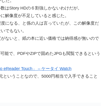
がした。
数はStory HDの６割強しかないわけだが。
らかに解像度が不足していると感じた。
程度になる、と係の人は言っていたが、この解像度だ
ないでもない。
度がないと、紙の本に近い価格では納得感が無いので
用可能で、PDFやZIPで固めたJPGも閲覧できるという
der Touch」 – ケータイ Watch
還元ということなので、5000円相当で入手できること