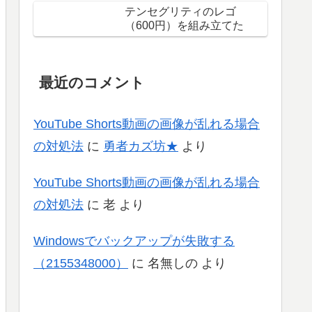
テンセグリティのレゴ
（600円）を組み立てた
最近のコメント
YouTube Shorts動画の画像が乱れる場合
の対処法
に
勇者カズ坊★
より
YouTube Shorts動画の画像が乱れる場合
の対処法
に
老
より
Windowsでバックアップが失敗する
（2155348000）
に
名無しの
より