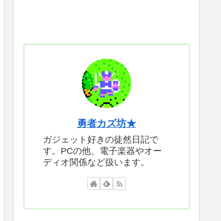
勇者カズ坊★
ガジェット好きの徒然日記で
す。PCの他、電子楽器やオー
ディオ関係など扱います。