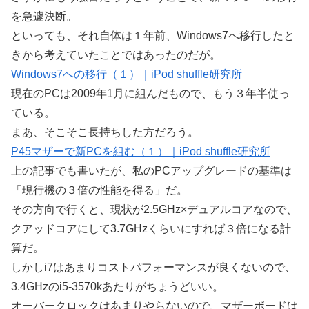
を急遽決断。
といっても、それ自体は１年前、Windows7へ移行したと
きから考えていたことではあったのだが。
Windows7への移行（１）｜iPod shuffle研究所
現在のPCは2009年1月に組んだもので、もう３年半使っ
ている。
まあ、そこそこ長持ちした方だろう。
P45マザーで新PCを組む（１）｜iPod shuffle研究所
上の記事でも書いたが、私のPCアップグレードの基準は
「現行機の３倍の性能を得る」だ。
その方向で行くと、現状が2.5GHz×デュアルコアなので、
クアッドコアにして3.7GHzくらいにすれば３倍になる計
算だ。
しかしi7はあまりコストパフォーマンスが良くないので、
3.4GHzのi5-3570kあたりがちょうどいい。
オーバークロックはあまりやらないので、マザーボードは