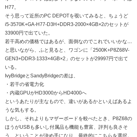
H77。
そう思って近所のPC DEPOTを覗いてみると、ちょうど
i5-3570K+GA-H77-D3H+DDR3-2000×4GB×2のセットが
33900円で出ていた。
若干高めの価格ではあるが、面倒なのでこれでいいかな…
と思いながら、ふと見ると、ワゴンに「2500K+P8Z68V-
GEN3+DDR3-1333×4GB×2」のセットが29997円で出て
いる。
IvyBridgeとSandyBridgeの差は、
・若干の省電力化
・内蔵GPUがHD3000からHD4000へ
というあたりが主なもので、違いがあるかといえばあるよ
うな気もする。
しかし、それよりもマザーボードを較べたとき、P8Z68の
ほうがUSBも多いし付属品も機能も豊富、評判も良さそ
う、ということが決め手になり、最終的にこちらを選択。