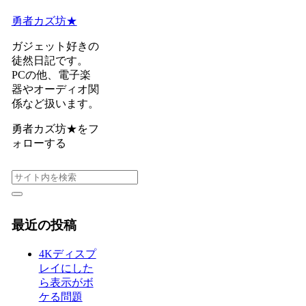
勇者カズ坊★
ガジェット好きの
徒然日記です。
PCの他、電子楽
器やオーディオ関
係など扱います。
勇者カズ坊★をフ
ォローする
最近の投稿
4Kディスプ
レイにした
ら表示がボ
ケる問題