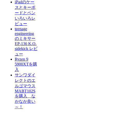
iPadのケー
スとキーボ
ードとペン
いろいろレ
ビュー
teenage
engineering
のミキサー
EP-136 K.O.
sidekick レビ
ュー
Ryzen 9
5900XTを購
入
サンワダイ
レクトのエ
ルゴマウス
MABT102S
を購入 な
かなか良い
～！