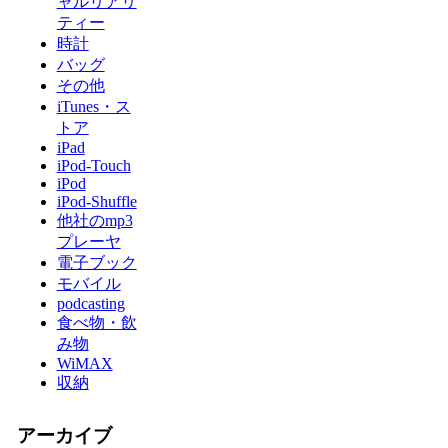
ャルリアリ
ティー
時計
バッグ
その他
iTunes・ス
トア
iPad
iPod-Touch
iPod
iPod-Shuffle
他社のmp3
プレーヤ
電子ブック
モバイル
podcasting
食べ物・飲
み物
WiMAX
収納
アーカイブ