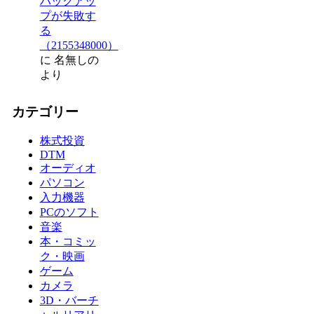
バックアッ
プが失敗す
る
（2155348000）
に
名無しの
より
カテゴリー
株式投資
DTM
オーディオ
パソコン
入力機器
PCのソフト
音楽
本・コミッ
ク・映画
ゲーム
カメラ
3D・バーチ