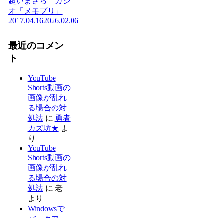
超いまさら カシ
オ「メモプリ」
2017.04.16
2026.02.06
最近のコメン
ト
YouTube
Shorts動画の
画像が乱れ
る場合の対
処法
に
勇者
カズ坊★
よ
り
YouTube
Shorts動画の
画像が乱れ
る場合の対
処法
に
老
より
Windowsで