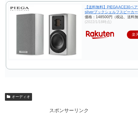
【送料無料】PIEGA ACE30
silverブックシェルフスピーカ
価格：148500円（税込、送料無
(2022/1/18時点)
楽
オーディオ
スポンサーリンク