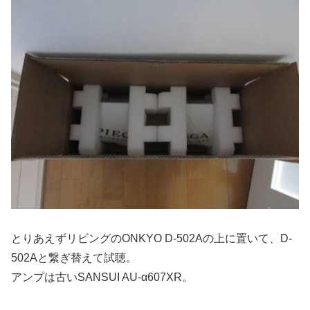
とりあえずリビングのONKYO D-502Aの上に置いて、D-
502Aと繋ぎ替えて試聴。
アンプは古いSANSUI AU-α607XR。