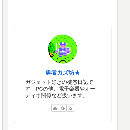
勇者カズ坊★
ガジェット好きの徒然日記で
す。PCの他、電子楽器やオー
ディオ関係など扱います。