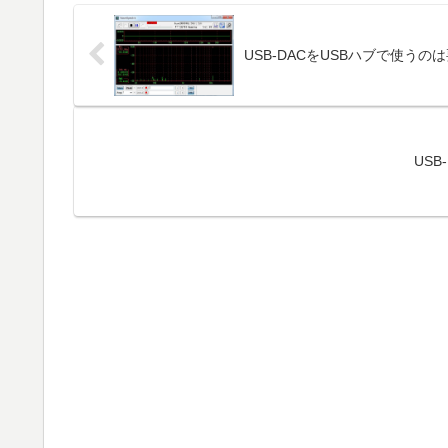
USB-DACをUSBハブで使うの
US