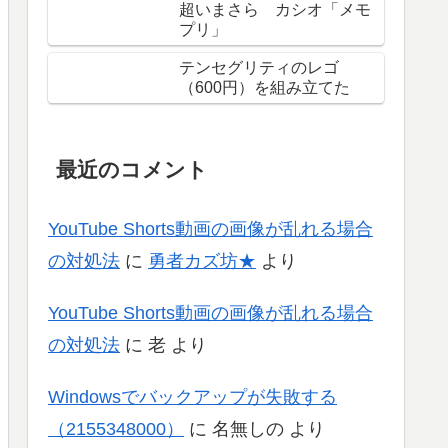
超いまさら カシオ「メモ
プリ」
テンセグリティのレゴ
（600円）を組み立てた
最近のコメント
YouTube Shorts動画の画像が乱れる場合
の対処法
に
勇者カズ坊★
より
YouTube Shorts動画の画像が乱れる場合
の対処法
に
老
より
Windowsでバックアップが失敗する
（2155348000）
に
名無しの
より