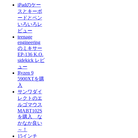
iPadのケー
スとキーボ
ードとペン
いろいろレ
ビュー
teenage
engineering
のミキサー
EP-136 K.O.
sidekick レビ
ュー
Ryzen 9
5900XTを購
入
サンワダイ
レクトのエ
ルゴマウス
MABT102S
を購入 な
かなか良い
～！
15インチ