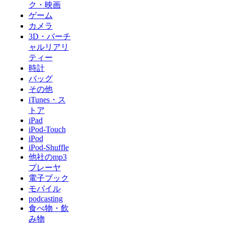
ク・映画
ゲーム
カメラ
3D・バーチ
ャルリアリ
ティー
時計
バッグ
その他
iTunes・ス
トア
iPad
iPod-Touch
iPod
iPod-Shuffle
他社のmp3
プレーヤ
電子ブック
モバイル
podcasting
食べ物・飲
み物