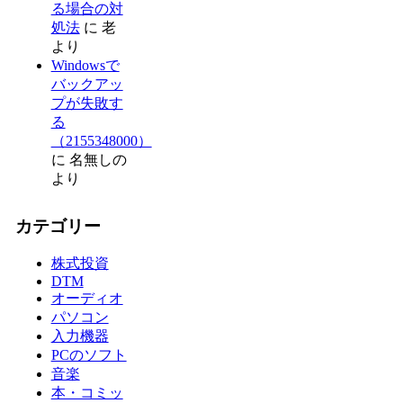
る場合の対
処法
に
老
より
Windowsで
バックアッ
プが失敗す
る
（2155348000）
に
名無しの
より
カテゴリー
株式投資
DTM
オーディオ
パソコン
入力機器
PCのソフト
音楽
本・コミッ