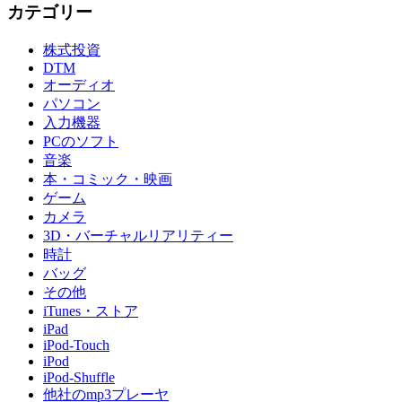
カテゴリー
株式投資
DTM
オーディオ
パソコン
入力機器
PCのソフト
音楽
本・コミック・映画
ゲーム
カメラ
3D・バーチャルリアリティー
時計
バッグ
その他
iTunes・ストア
iPad
iPod-Touch
iPod
iPod-Shuffle
他社のmp3プレーヤ