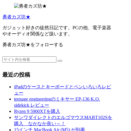
勇者カズ坊★
ガジェット好きの徒然日記です。PCの他、電子楽器
やオーディオ関係など扱います。
勇者カズ坊★をフォローする
最近の投稿
iPadのケースとキーボードとペンいろいろレビ
ュー
teenage engineeringのミキサー EP-136 K.O.
sidekick レビュー
Ryzen 9 5900XTを購入
サンワダイレクトのエルゴマウスMABT102Sを
購入 なかなか良い～！
15インチ MacBook Air (M5) が到着