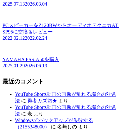
2025.07.13
2026.03.04
PCスピーカーをZ120BWからオーディオテクニカAT-
SP95に交換＆レビュー
2022.02.12
2022.02.24
YAMAHA PSS-A50を購入
2025.01.29
2026.06.19
最近のコメント
YouTube Shorts動画の画像が乱れる場合の対処
法
に
勇者カズ坊★
より
YouTube Shorts動画の画像が乱れる場合の対処
法
に
老
より
Windowsでバックアップが失敗する
（2155348000）
に
名無しの
より