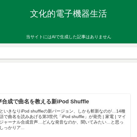
文化的電子機器生活
当サイトにはAIで生成した記事はありません
合成で曲名を教える新iPod Shuffle
といきなりiPod shuffleの新バージョン、しかも斬新なのが…14種
語で曲名を読みあげる第3世代「iPod shuffle」が発売 | 家電 | マイ
ジャーナル合成音声…どんな発音なのか、聞いてみたい…と思っ
しっかりア...