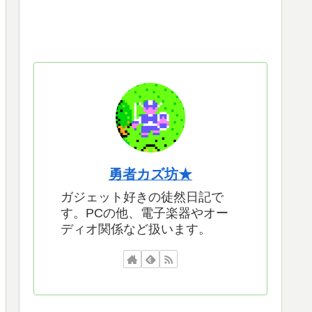
勇者カズ坊★
ガジェット好きの徒然日記で
す。PCの他、電子楽器やオー
ディオ関係など扱います。