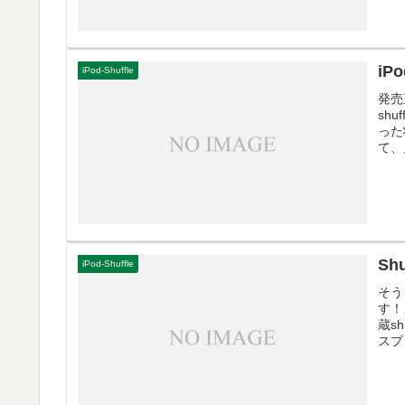
iP
iPod-Shuffle
発売
sh
った
て、
Sh
iPod-Shuffle
そう
す！
蔵s
スプ