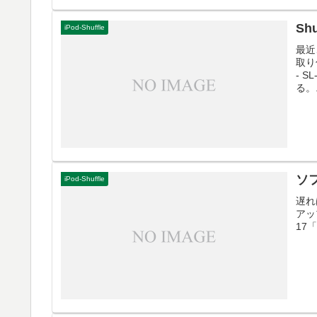
Sh
iPod-Shuffle
最近
取り
- 
る。.
ソ
iPod-Shuffle
遅れ
アップ
17