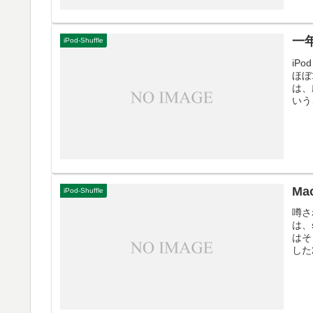
一
iPod-Shuffle
iP
ほぼ
は、
いう
Mac
iPod-Shuffle
噂さ
は、
はそ
した2