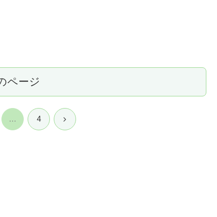
のページ
次
…
4
へ