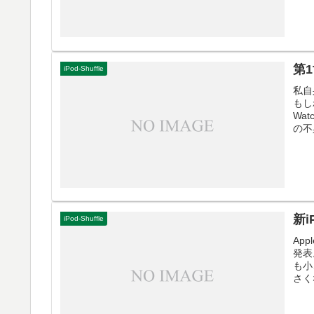
第1
iPod-Shuffle
私自
もし
Wa
の不
新i
iPod-Shuffle
Ap
発表
も小
さく