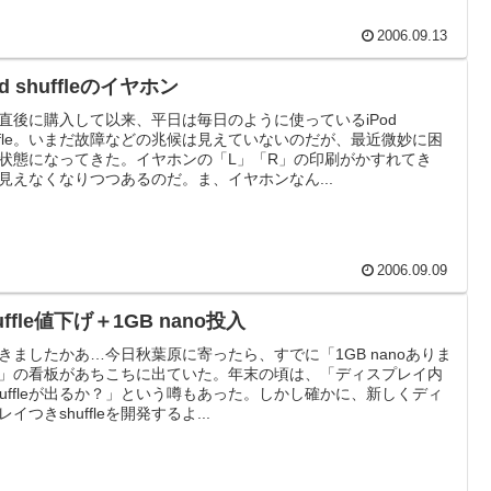
2006.09.13
od shuffleのイヤホン
直後に購入して以来、平日は毎日のように使っているiPod
uffle。いまだ故障などの兆候は見えていないのだが、最近微妙に困
状態になってきた。イヤホンの「L」「R」の印刷がかすれてき
見えなくなりつつあるのだ。ま、イヤホンなん...
2006.09.09
uffle値下げ＋1GB nano投入
きましたかあ…今日秋葉原に寄ったら、すでに「1GB nanoありま
」の看板があちこちに出ていた。年末の頃は、「ディスプレイ内
huffleが出るか？」という噂もあった。しかし確かに、新しくディ
レイつきshuffleを開発するよ...