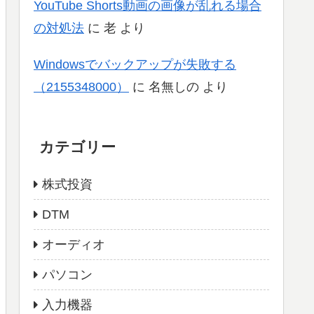
YouTube Shorts動画の画像が乱れる場合
の対処法
に
老
より
Windowsでバックアップが失敗する
（2155348000）
に
名無しの
より
カテゴリー
株式投資
DTM
オーディオ
パソコン
入力機器