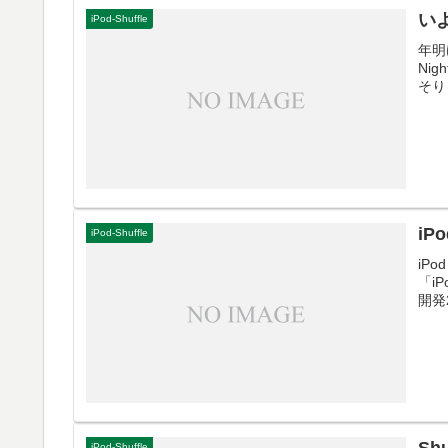
いよ
iPod-Shuffle
年明け
Nig
そり
iP
iPod-Shuffle
iP
「i
開発
iPod-Shuffle