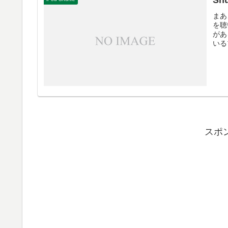
S
まあ
を聴
があ
いる
スポ