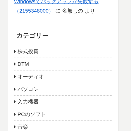
Windowsでバックアップが失敗する
（2155348000）
に
名無しの
より
カテゴリー
株式投資
DTM
オーディオ
パソコン
入力機器
PCのソフト
音楽