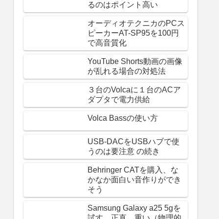
るのはポイント高い
オーディオテクニカのPCス
ピーカーAT-SP95を100円
で高音質化
YouTube Shorts動画の画像
が乱れる場合の対処法
３台のVolcaに１台のACア
ダプタで電力供給
Volca Bassの使い方
USB-DACをUSBハブで使
うのは要注意 の続き
Behringer CATを購入、な
かなか面白い音作りができ
そう
Samsung Galaxy a25 5gを
試す。正直、重い（物理的