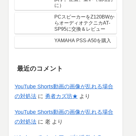
に）
PCスピーカーをZ120BWか
らオーディオテクニカAT-
SP95に交換＆レビュー
YAMAHA PSS-A50を購入
最近のコメント
YouTube Shorts動画の画像が乱れる場合
の対処法
に
勇者カズ坊★
より
YouTube Shorts動画の画像が乱れる場合
の対処法
に
老
より