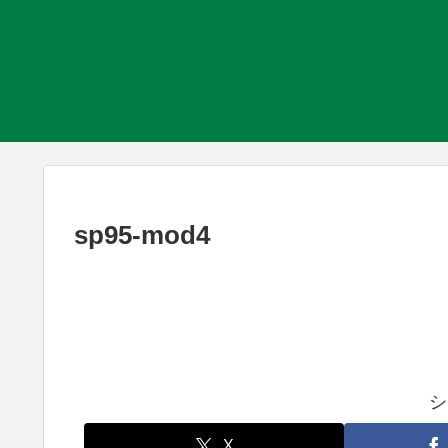
sp95-mod4
シ
X