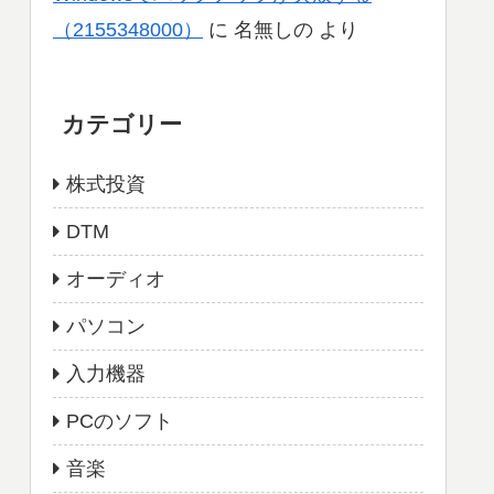
（2155348000）
に
名無しの
より
カテゴリー
株式投資
DTM
オーディオ
パソコン
入力機器
PCのソフト
音楽