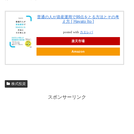
普通の人が資産運用で99点をとる方法とその考
え方 [ Hayato Ito ]
posted with
カエレバ
楽天市場
Amazon
株式投資
スポンサーリンク