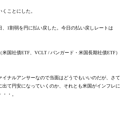
いくことにした。
日、1割弱を円に払い戻した。今日の払い戻しレートは
社債ETF、VCLT / バンガード・米国長期社債ETF）
ァイナルアンサーなので当面はどうでもいいのだが、さて
に出て円安になっていくのか、それとも米国がインフレに
・・・。