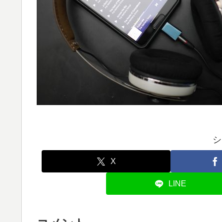
シ
X
LINE