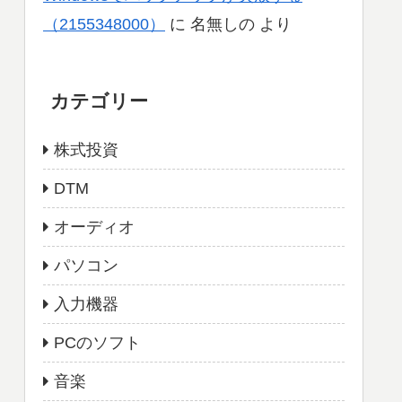
（2155348000）
に
名無しの
より
カテゴリー
株式投資
DTM
オーディオ
パソコン
入力機器
PCのソフト
音楽