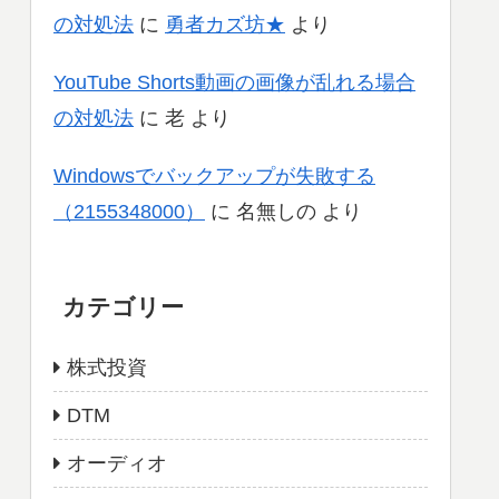
の対処法
に
勇者カズ坊★
より
YouTube Shorts動画の画像が乱れる場合
の対処法
に
老
より
Windowsでバックアップが失敗する
（2155348000）
に
名無しの
より
カテゴリー
株式投資
DTM
オーディオ