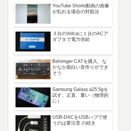
YouTube Shorts動画の画像
が乱れる場合の対処法
３台のVolcaに１台のACア
ダプタで電力供給
Behringer CATを購入、な
かなか面白い音作りができ
そう
Samsung Galaxy a25 5gを
試す。正直、重い（物理的
に）
USB-DACをUSBハブで使
うのは要注意 の続き