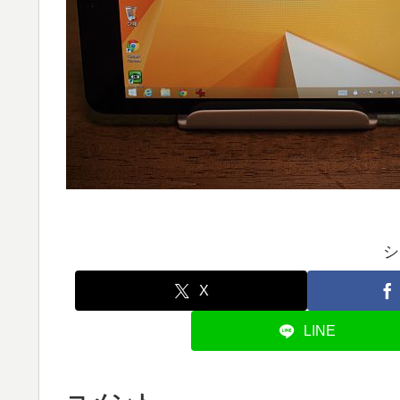
シ
X
LINE